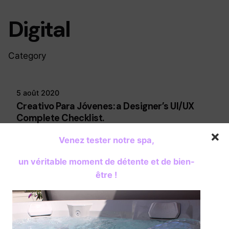
Digital
Category
5 août 2020
Creativo Para Jóvenes: a Designer’s UI/UX
Complete Checklist.
Read More
Venez tester notre spa,
un véritable moment de détente et de bien-
être !
4 août 2020
The Highly Contemporary UI/UX Design from
a Silicon Valley.
Read More